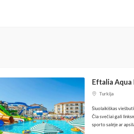
Eftalia Aqua
Turkija
Šiuolaikiškas viešbut
Čia svečiai gali linksmi
sporto salėje ar apsila