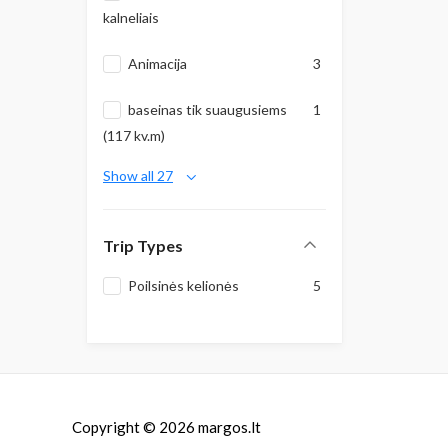
kalneliais
Animacija
3
baseinas tik suaugusiems
1
(117 kv.m)
Show all 27
Trip Types
Poilsinės kelionės
5
Copyright © 2026
margos.lt