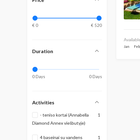
€ 0
€ 520
Availabl
Jan
Fe
Duration
0 Days
0 Days
Activities
- teniso kortai (Annabella
1
Diamond Annex viešbutyje)
4 baseinai su vandens
1