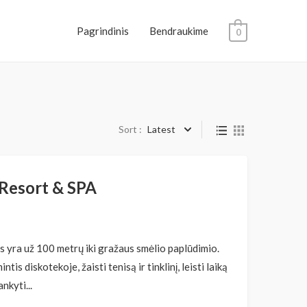
Pagrindinis
Bendraukime
0
Sort :
Latest
 Resort & SPA
is yra už 100 metrų iki gražaus smėlio paplūdimio.
ntis diskotekoje, žaisti tenisą ir tinklinį, leisti laiką
nkyti...