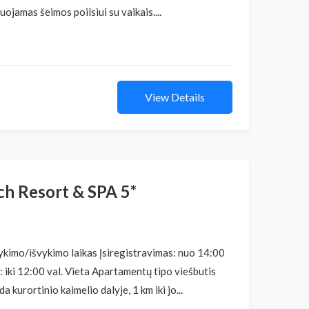
ojamas šeimos poilsiui su vaikais....
View Details
h Resort & SPA 5*
ykimo/išvykimo laikas Įsiregistravimas: nuo 14:00
: iki 12:00 val. Vieta Apartamentų tipo viešbutis
a kurortinio kaimelio dalyje, 1 km iki jo...