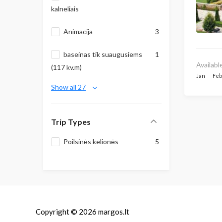
kalneliais
Animacija
3
baseinas tik suaugusiems
1
Availabl
(117 kv.m)
Jan
Fe
Show all 27
Trip Types
Poilsinės kelionės
5
Copyright © 2026
margos.lt