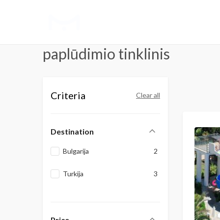
paplūdimio tinklinis
Criteria
Clear all
Destination
Bulgarija
2
Turkija
3
Price