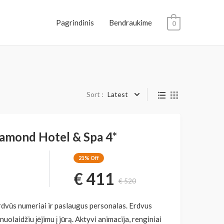
Pagrindinis
Bendraukime
0
Sort :
Latest
amond Hotel & Spa 4*
21%
Off
€ 411
€ 520
erdvūs numeriai ir paslaugus personalas. Erdvus
uolaidžiu įėjimu į jūrą. Aktyvi animacija, renginiai