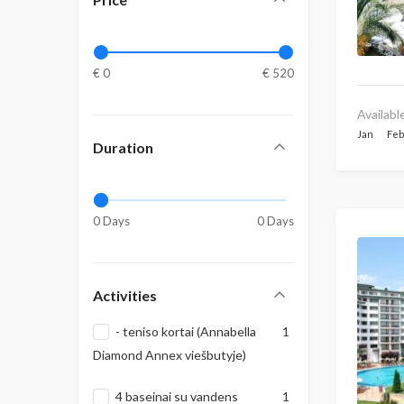
€ 0
€ 520
Availabl
Jan
Fe
Duration
0 Days
0 Days
Activities
- teniso kortai (Annabella
1
Diamond Annex viešbutyje)
4 baseinai su vandens
1