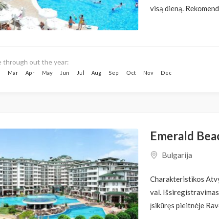
visą dieną. Rekomendu
e through out the year:
b
Mar
Apr
May
Jun
Jul
Aug
Sep
Oct
Nov
Dec
Emerald Beac
Bulgarija
Charakteristikos Atv
val. Išsiregistravimas
įsikūręs pieitnėje Ravd