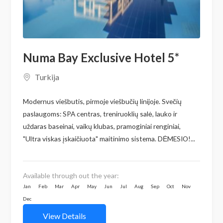
Numa Bay Exclusive Hotel 5*
Turkija
Modernus viešbutis, pirmoje viešbučių linijoje. Svečių
paslaugoms: SPA centras, treniruoklių salė, lauko ir
uždaras baseinai, vaikų klubas, pramoginiai renginiai,
"Ultra viskas įskaičiuota" maitinimo sistema. DĖMESIO!...
Available through out the year:
Jan
Feb
Mar
Apr
May
Jun
Jul
Aug
Sep
Oct
Nov
Dec
View Details