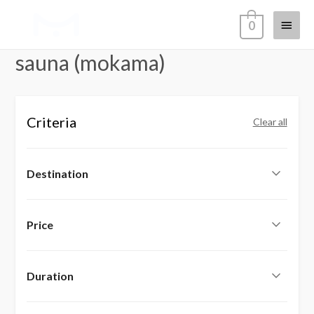
Main
0
Menu
sauna (mokama)
Criteria
Clear all
Destination
Price
Duration