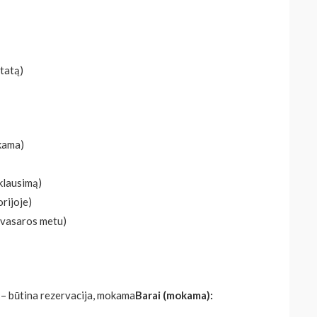
statą)
okama)
klausimą)
orijoje)
, vasaros metu)
– būtina rezervacija, mokama
Barai (mokama):