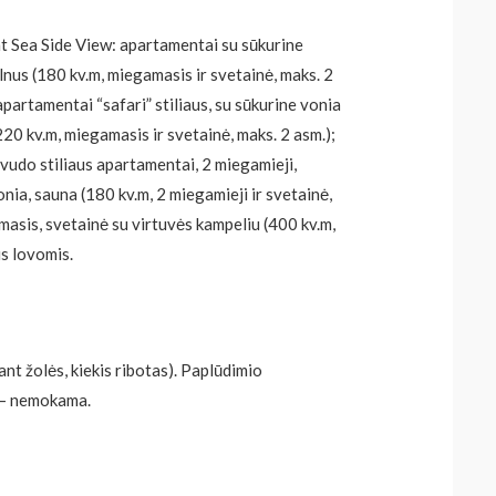
 Sea Side View: apartamentai su sūkurine
kalnus (180 kv.m, miegamasis ir svetainė, maks. 2
partamentai “safari” stiliaus, su sūkurine vonia
 (220 kv.m, miegamasis ir svetainė, maks. 2 asm.);
do stiliaus apartamentai, 2 miegamieji,
vonia, sauna (180 kv.m, 2 miegamieji ir svetainė,
asis, svetainė su virtuvės kampeliu (400 kv.m,
is lovomis.
nt žolės, kiekis ribotas). Paplūdimio
 – nemokama.