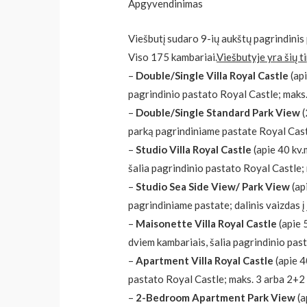
Apgyvendinimas
Viešbutį sudaro 9-ių aukštų pagrindinis 
Viso 175 kambariai.
Viešbutyje yra šių t
–
Double/Single Villa Royal Castle
(api
pagrindinio pastato Royal Castle; maks.
–
Double/Single Standard Park View
(
parką pagrindiniame pastate Royal Castl
–
Studio Villa Royal Castle
(apie 40 kv.
šalia pagrindinio pastato Royal Castle; 
–
Studio Sea Side View/ Park View
(ap
pagrindiniame pastate; dalinis vaizdas į 
–
Maisonette Villa Royal Castle
(apie 
dviem kambariais, šalia pagrindinio pas
–
Apartment Villa Royal Castle
(apie 4
pastato Royal Castle; maks. 3 arba 2+2
–
2-Bedroom Apartment Park View
(a