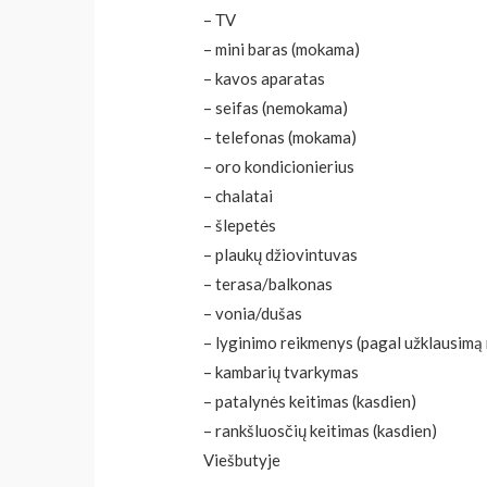
– ТV
– mini baras (mokama)
– kavos aparatas
– seifas (nemokama)
– telefonas (mokama)
– oro kondicionierius
– chalatai
– šlepetės
– plaukų džiovintuvas
– terasa/balkonas
– vonia/dušas
– lyginimo reikmenys (pagal užklausimą 
– kambarių tvarkymas
– patalynės keitimas (kasdien)
– rankšluosčių keitimas (kasdien)
Viešbutyje