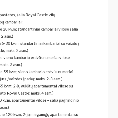
pastatas, šalia Royal Castle vilų.
ipų kambariai:
e 20 kv.m; standartiniai kambariai vilose šalia
 2 asm.)
26-30 kv.m; standartiniai kambariai su vaizdu į
e; maks. 2 asm.)
m; vieno kambario erdvūs numeriai vilose –
maks. 3 asm.)
ie 55 kv.m; vieno kambario erdvūs numeriai
jūrą /vaizdas į parką; maks. 2-3 asm.)
55 kv.m; 2-jų aukštų apartamentai vilose su
tato Royal Castle; maks. 4 asm.)
0 kv.m, apartamentai vilose – šalia pagrindinio
 asm.)
pie 120 kv.m; 2-jų miegamųjų apartamentai su