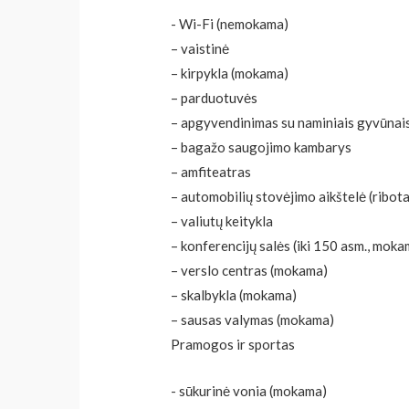
​- Wi-Fi (nemokama)
– vaistinė
– kirpykla (mokama)
– parduotuvės
– apgyvendinimas su naminiais gyvūnais
– bagažo saugojimo kambarys
– amfiteatras
– automobilių stovėjimo aikštelė (ribota
– valiutų keitykla
– konferencijų salės (iki 150 asm., moka
– verslo centras (mokama)
– skalbykla (mokama)
– sausas valymas (mokama)
Pramogos ir sportas
​- sūkurinė vonia (mokama)