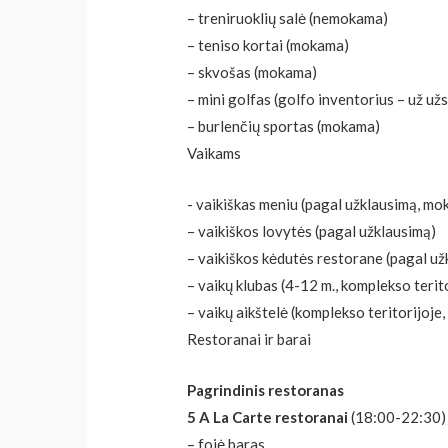
– treniruoklių salė (nemokama)
– teniso kortai (mokama)
– skvošas (mokama)
– mini golfas (golfo inventorius – už už
– burlenčių sportas (mokama)
Vaikams
​- vaikiškas meniu (pagal užklausimą, m
– vaikiškos lovytės (pagal užklausimą)
– vaikiškos kėdutės restorane (pagal už
– vaikų klubas (4-12 m., komplekso terit
– vaikų aikštelė (komplekso teritorijoje
Restoranai ir barai
Pagrindinis restoranas
5 A La Carte restoranai
(18:00-22:30) 
– fojė baras