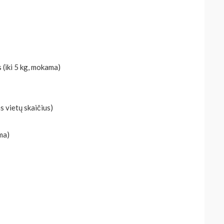
 (iki 5 kg, mokama)
s vietų skaičius)
ma)