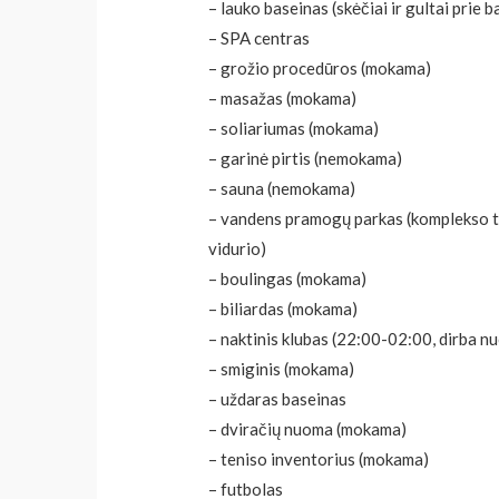
– lauko baseinas (skėčiai ir gultai prie
– SPA centras
– grožio procedūros (mokama)
– masažas (mokama)
– soliariumas (mokama)
– garinė pirtis (nemokama)
– sauna (nemokama)
– vandens pramogų parkas (komplekso ter
vidurio)
– boulingas (mokama)
– biliardas (mokama)
– naktinis klubas (22:00-02:00, dirba nuo
– smiginis (mokama)
– uždaras baseinas
– dviračių nuoma (mokama)
– teniso inventorius (mokama)
– futbolas