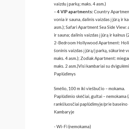
vaizdu į parką; maks. 4 asm.)
–
4 VIP apartments:
Country Apartment
vonia ir sauna, dalinis vaizdas į jūrą ir 
asm.); Safari Apartment Sea Side View: a
ir sauna; dalinis vaizdas į jūrą ir kalnus
2-Bedroom Hollywood Apartment: Holivu
šoninis vaizdas į jūrą/į parką, sūkurinė 
maks. 4 asm.); Zodiak Apartment: miegam
maks. 2 asm.)​Visi kambariai su dvigulėm
Paplūdimys
Smėlio, 100 m iki viešbučio – mokama.
Paplūdimio skėčiai, gultai – nemokama (a
rankšluosčiai paplūdimyje/prie baseino
Kambaryje
​- Wi-Fi (nemokama)